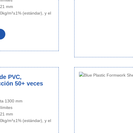
 límites
~ 21 mm
0kg/m³±1% (estándar), y el
de PVC,
ción 50+ veces
sta 1300 mm
 límites
~ 21 mm
0kg/m³±1% (estándar), y el