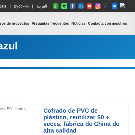
|
|
çais
русский
العربية
sos de proyectos
Preguntas frecuentes
Noticias
Contacta con nosotros
azul
Cofrado de PVC de
plástico, reutilizar 50 +
veces, fábrica de China de
alta calidad