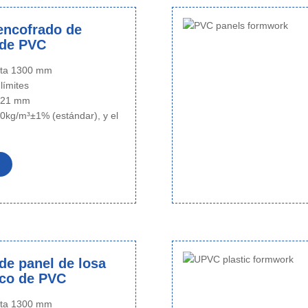
encofrado de
 de PVC
sta 1300 mm
 límites
~ 21 mm
0kg/m³±1% (estándar), y el
de panel de losa
ico de PVC
sta 1300 mm