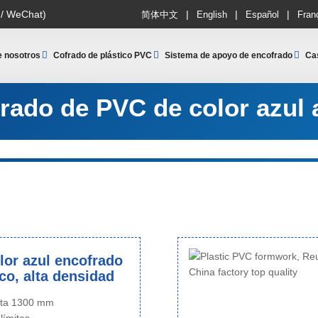
|
|
|
 / WeChat)
简体中文
English
Español
Fran
e nosotros
Cofrado de plástico PVC
Sistema de apoyo de encofrado
Ca
rado de PVC de color azul 
lor azul encofrado
ico, alta densidad
sta 1300 mm