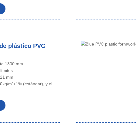
de plástico PVC
sta 1300 mm
 límites
~ 21 mm
0kg/m³±1% (estándar), y el