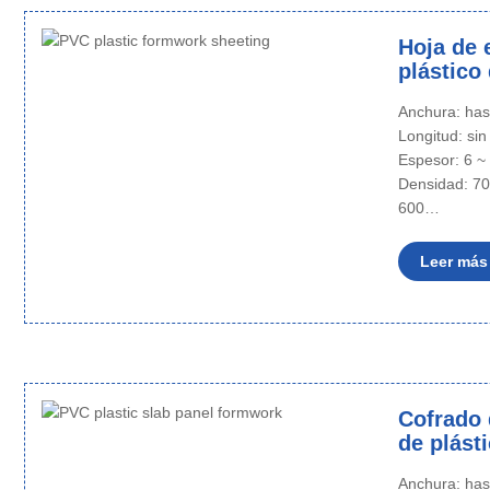
Hoja de 
plástico
Anchura: ha
Longitud: sin
Espesor: 6 
Densidad: 70
600…
Leer más
Cofrado 
de plást
Anchura: ha