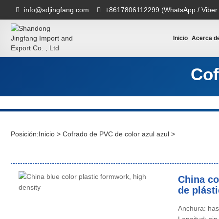
info@sdjingfang.com
+8617806112299 (WhatsApp / Viber
Inicio
Acerca d
Cof
Posición:
Inicio
>
Cofrado de PVC de color azul azul
>
China co
de plást
Anchura: ha