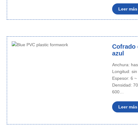
Leer más
Cofrado 
azul
Anchura: ha
Longitud: sin
Espesor: 6 
Densidad: 70
600…
Leer más