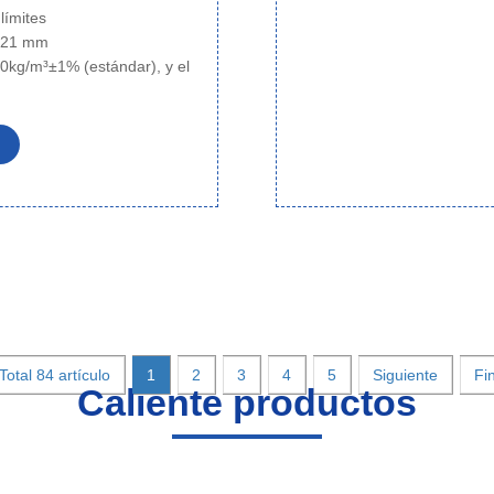
 límites
~ 21 mm
0kg/m³±1% (estándar), y el
Total 84 artículo
1
2
3
4
5
Siguiente
Fi
Caliente
productos