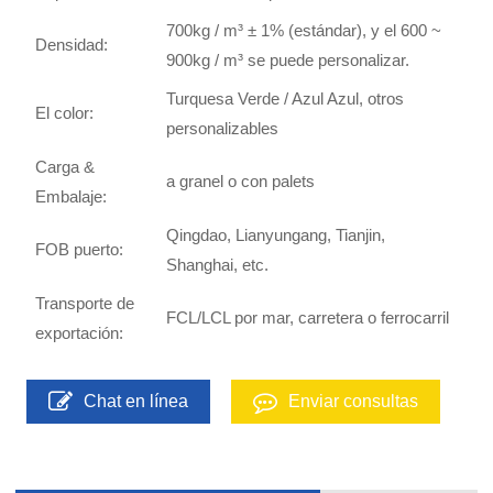
700kg / m³ ± 1% (estándar), y el 600 ~
Densidad:
900kg / m³ se puede personalizar.
Turquesa Verde / Azul Azul, otros
El color:
personalizables
Carga &
a granel o con palets
Embalaje:
Qingdao, Lianyungang, Tianjin,
FOB puerto:
Shanghai, etc.
Transporte de
FCL/LCL por mar, carretera o ferrocarril
exportación:
Chat en línea
Enviar consultas