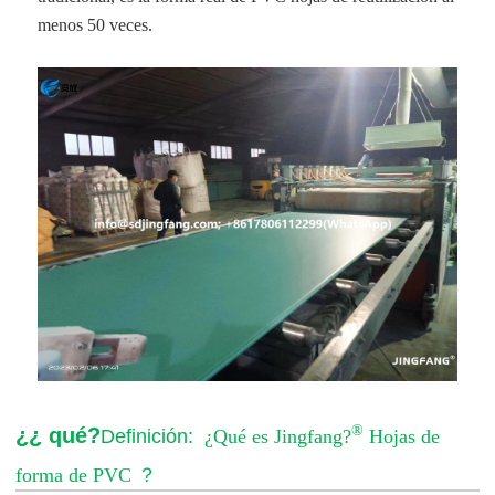
menos 50 veces.
®
¿¿ qué?
Definición:
¿Qué es Jingfang?
Hojas de
forma de PVC
？