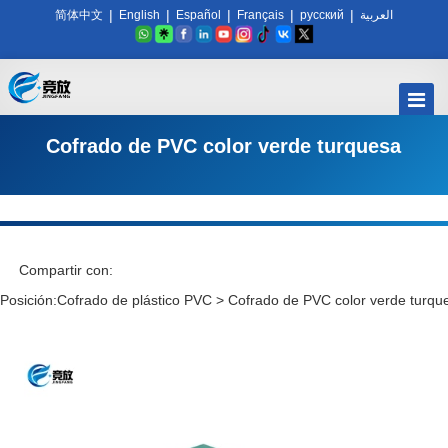
|
|
|
|
|
简体中文
English
Español
Français
русский
العربية
Cofrado de PVC color verde turquesa
Compartir con:
Posición:
Cofrado de plástico PVC
>
Cofrado de PVC color verde turqu