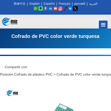
|
|
|
|
|
简体中文
English
Español
Français
русский
العربية
Cofrado de PVC color verde turquesa
Compartir con:
Posición:
Cofrado de plástico PVC
>
Cofrado de PVC color verde turqu