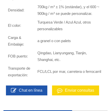
700kg / m³ ± 1% (estándar), y el 600 ~
Densidad:
900kg / m³ se puede personalizar.
Turquesa Verde / Azul Azul, otros
El color:
personalizables
Carga &
a granel o con palets
Embalaje:
Qingdao, Lianyungang, Tianjin,
FOB puerto:
Shanghai, etc.
Transporte de
FCL/LCL por mar, carretera o ferrocarril
exportación:
Chat en línea
Enviar consultas