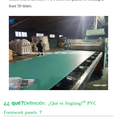
least 50 times.
®
¿¿ qué?
Definición:
¿Qué es Jingfang?
PVC
Formwork panels
？