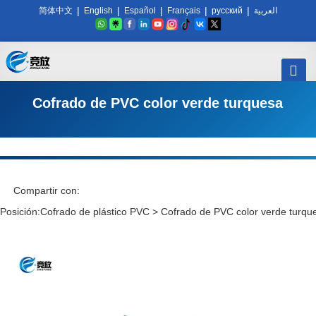
|
|
|
|
|
简体中文
English
Español
Français
русский
العربية
Cofrado de PVC color verde turquesa
Compartir con:
Posición:
Cofrado de plástico PVC
>
Cofrado de PVC color verde turqu