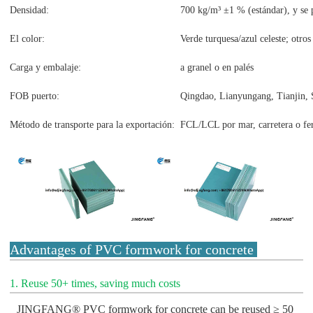
Densidad:
700 kg/m³ ±1 % (estándar), y se 
El color:
Verde turquesa/azul celeste; otros
Carga y embalaje:
a granel o en palés
FOB puerto:
Qingdao, Lianyungang, Tianjin, 
Método de transporte para la exportación:
FCL/LCL por mar, carretera o fer
Advantages of PVC formwork for concrete
1. Reuse 50+ times, saving much costs
JINGFANG® PVC formwork for concrete can be reused ≥ 50