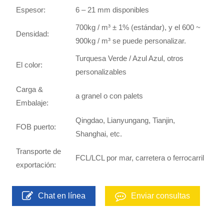
Espesor:
6 – 21 mm disponibles
700kg / m³ ± 1% (estándar), y el 600 ~
Densidad:
900kg / m³ se puede personalizar.
Turquesa Verde / Azul Azul, otros
El color:
personalizables
Carga &
a granel o con palets
Embalaje:
Qingdao, Lianyungang, Tianjin,
FOB puerto:
Shanghai, etc.
Transporte de
FCL/LCL por mar, carretera o ferrocarril
exportación:
Chat en línea
Enviar consultas