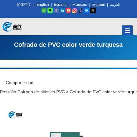
|
|
|
|
|
简体中文
English
Español
Français
русский
العربية
Cofrado de PVC color verde turquesa
Compartir con:
Posición:
Cofrado de plástico PVC
>
Cofrado de PVC color verde turqu