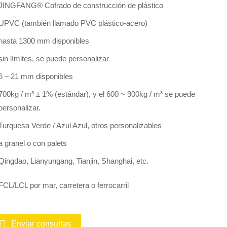
JINGFANG® Cofrado de construcción de plástico
UPVC (también llamado PVC plástico-acero)
hasta 1300 mm disponibles
sin límites, se puede personalizar
6 – 21 mm disponibles
700kg / m³ ± 1% (estándar), y el 600 ~ 900kg / m³ se puede
personalizar.
Turquesa Verde / Azul Azul, otros personalizables
a granel o con palets
Qingdao, Lianyungang, Tianjin, Shanghai, etc.
FCL/LCL por mar, carretera o ferrocarril
Enviar consultas