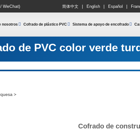
|
|
|
 / WeChat)
简体中文
English
Español
Fran
e nosotros
Cofrado de plástico PVC
Sistema de apoyo de encofrado
Ca
ado de PVC color verde tur
rquesa
>
Cofrado de constru