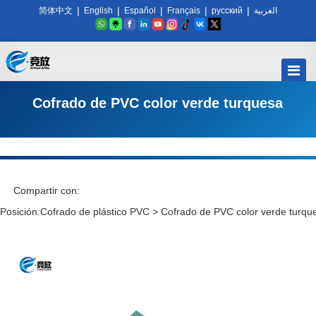
|
|
|
|
|
简体中文
English
Español
Français
русский
العربية
Cofrado de PVC color verde turquesa
Compartir con:
Posición:
Cofrado de plástico PVC
>
Cofrado de PVC color verde turqu