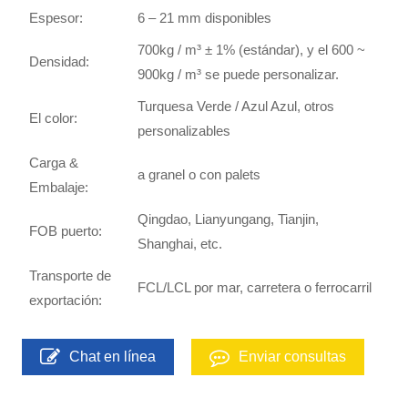
Espesor:
6 – 21 mm disponibles
700kg / m³ ± 1% (estándar), y el 600 ~
Densidad:
900kg / m³ se puede personalizar.
Turquesa Verde / Azul Azul, otros
El color:
personalizables
Carga &
a granel o con palets
Embalaje:
Qingdao, Lianyungang, Tianjin,
FOB puerto:
Shanghai, etc.
Transporte de
FCL/LCL por mar, carretera o ferrocarril
exportación:
Chat en línea
Enviar consultas