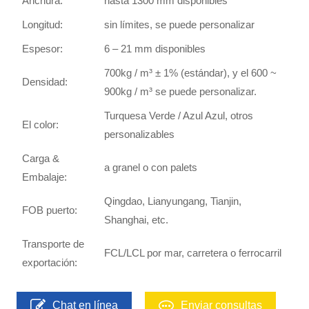
Anchura:
hasta 1300 mm disponibles
Longitud:
sin límites, se puede personalizar
Espesor:
6 – 21 mm disponibles
700kg / m³ ± 1% (estándar), y el 600 ~
Densidad:
900kg / m³ se puede personalizar.
Turquesa Verde / Azul Azul, otros
El color:
personalizables
Carga &
a granel o con palets
Embalaje:
Qingdao, Lianyungang, Tianjin,
FOB puerto:
Shanghai, etc.
Transporte de
FCL/LCL por mar, carretera o ferrocarril
exportación:
Chat en línea
Enviar consultas