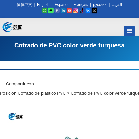
|
|
|
|
|
简体中文
English
Español
Français
русский
العربية
Cofrado de PVC color verde turquesa
Compartir con:
Posición:
Cofrado de plástico PVC
>
Cofrado de PVC color verde turqu