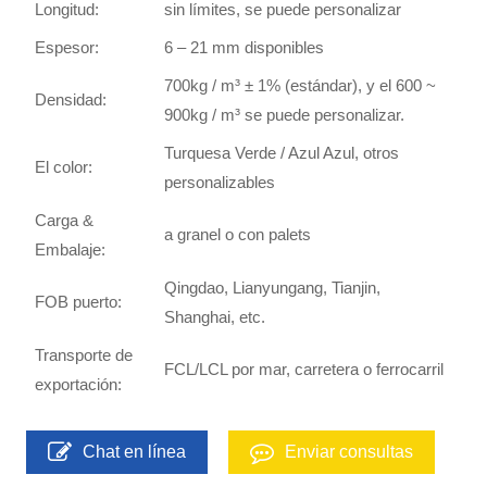
Longitud:
sin límites, se puede personalizar
Espesor:
6 – 21 mm disponibles
700kg / m³ ± 1% (estándar), y el 600 ~
Densidad:
900kg / m³ se puede personalizar.
Turquesa Verde / Azul Azul, otros
El color:
personalizables
Carga &
a granel o con palets
Embalaje:
Qingdao, Lianyungang, Tianjin,
FOB puerto:
Shanghai, etc.
Transporte de
FCL/LCL por mar, carretera o ferrocarril
exportación:
Chat en línea
Enviar consultas