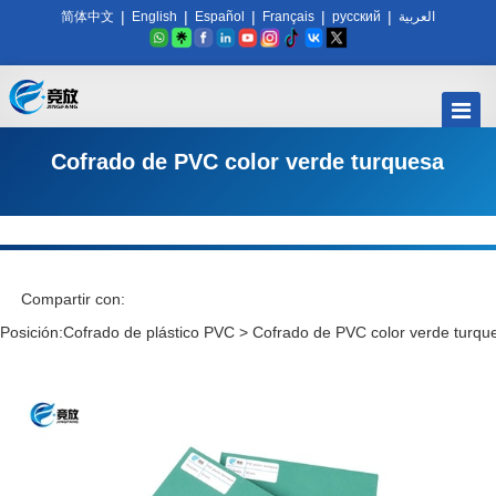
|
|
|
|
|
简体中文
English
Español
Français
русский
العربية
Cofrado de PVC color verde turquesa
Compartir con:
Posición:
Cofrado de plástico PVC
>
Cofrado de PVC color verde turqu