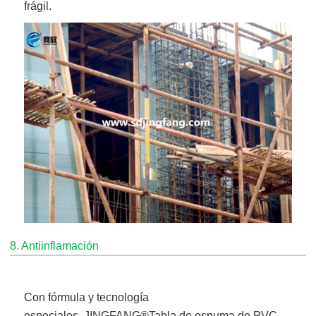
frágil.
8. Antiinflamación
Con fórmula y tecnología
especiales,
JINGFANG®
Tabla de espuma de PVC