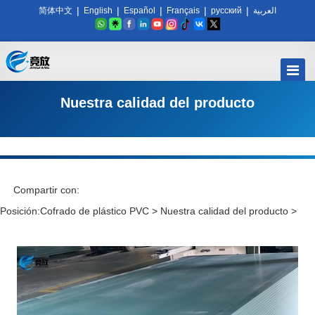
|
|
|
|
|
简体中文
English
Español
Français
русский
العربية
Nuestra calidad del producto
Compartir con:
Posición:
Cofrado de plástico PVC
>
Nuestra calidad del producto
>