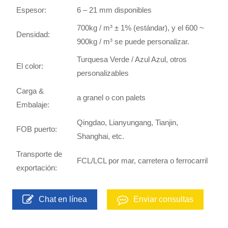
Espesor:
6 – 21 mm disponibles
700kg / m³ ± 1% (estándar), y el 600 ~
Densidad:
900kg / m³ se puede personalizar.
Turquesa Verde / Azul Azul, otros
El color:
personalizables
Carga &
a granel o con palets
Embalaje:
Qingdao, Lianyungang, Tianjin,
FOB puerto:
Shanghai, etc.
Transporte de
FCL/LCL por mar, carretera o ferrocarril
exportación:
Chat en línea
Enviar consultas