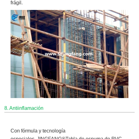
frágil.
8. Antiinflamación
Con fórmula y tecnología
especiales,
JINGFANG®
Tabla de espuma de PVC