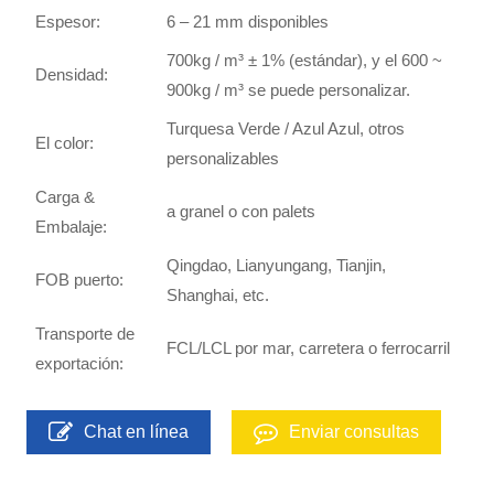
Espesor:
6 – 21 mm disponibles
700kg / m³ ± 1% (estándar), y el 600 ~
Densidad:
900kg / m³ se puede personalizar.
Turquesa Verde / Azul Azul, otros
El color:
personalizables
Carga &
a granel o con palets
Embalaje:
Qingdao, Lianyungang, Tianjin,
FOB puerto:
Shanghai, etc.
Transporte de
FCL/LCL por mar, carretera o ferrocarril
exportación:
Chat en línea
Enviar consultas