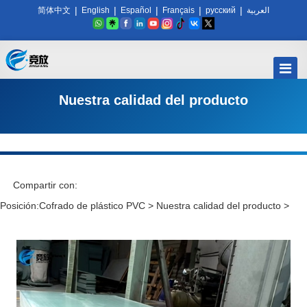
|
|
|
|
|
简体中文
English
Español
Français
русский
العربية
Nuestra calidad del producto
Compartir con:
Posición:
Cofrado de plástico PVC
>
Nuestra calidad del producto
>