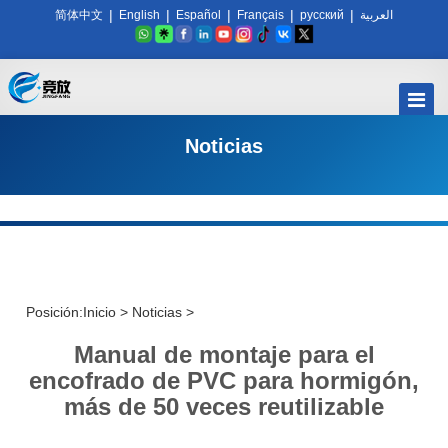
|
|
|
|
|
简体中文
English
Español
Français
русский
العربية
Noticias
Posición:
Inicio
>
Noticias
>
Manual de montaje para el
encofrado de PVC para hormigón,
más de 50 veces reutilizable