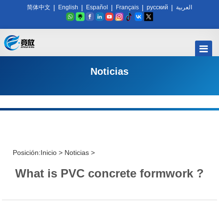
|
|
|
|
|
简体中文
English
Español
Français
русский
العربية
Noticias
Posición:
Inicio
>
Noticias
>
What is PVC concrete formwork ?