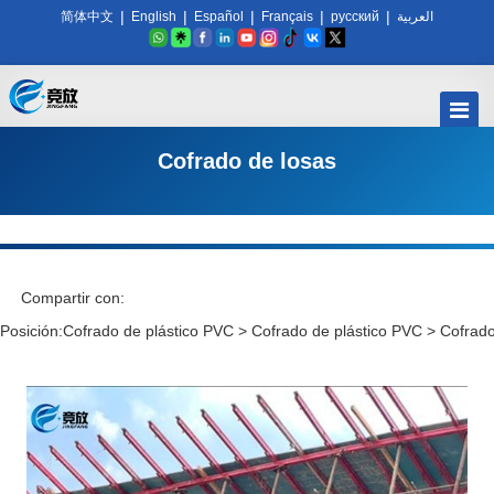
|
|
|
|
|
简体中文
English
Español
Français
русский
العربية
Cofrado de losas
Compartir con:
Posición:
Cofrado de plástico PVC
>
Cofrado de plástico PVC
>
Cofrado