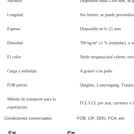
Anchura:
Disponible hasta 1300 mm
, se 
Longitud:
Sin límites, se puede personaliz
Espesor:
Disponible en 6~21 mm
Densidad:
700 kg/m³ ±1 % (estándar), y s
El color:
Verde turquesa/azul celeste; otr
Carga y embalaje:
A granel o en palés
FOB puerto:
Qingdao, Lianyungang, Tianjin,
Método de transporte para la
FCL/LCL por mar, carretera o f
exportación:
Condiciones comerciales:
FOB, CIF, DDU, FCA, etc.