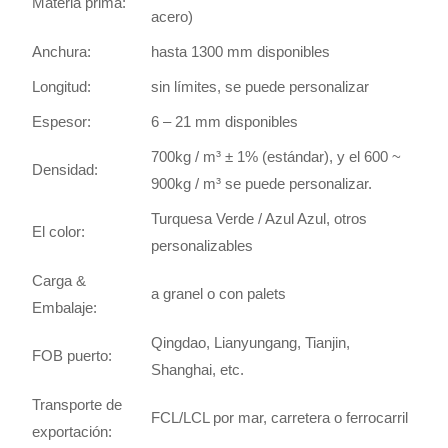
Materia prima:
acero)
Anchura:
hasta 1300 mm disponibles
Longitud:
sin límites, se puede personalizar
Espesor:
6 – 21 mm disponibles
700kg / m³ ± 1% (estándar), y el 600 ~
Densidad:
900kg / m³ se puede personalizar.
Turquesa Verde / Azul Azul, otros
El color:
personalizables
Carga &
a granel o con palets
Embalaje:
Qingdao, Lianyungang, Tianjin,
FOB puerto:
Shanghai, etc.
Transporte de
FCL/LCL por mar, carretera o ferrocarril
exportación: