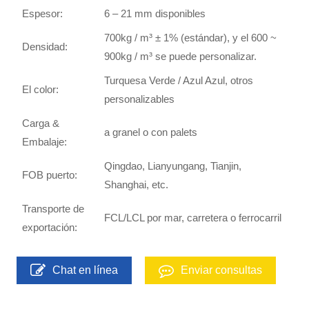
Espesor:
6 – 21 mm disponibles
700kg / m³ ± 1% (estándar), y el 600 ~
Densidad:
900kg / m³ se puede personalizar.
Turquesa Verde / Azul Azul, otros
El color:
personalizables
Carga &
a granel o con palets
Embalaje:
Qingdao, Lianyungang, Tianjin,
FOB puerto:
Shanghai, etc.
Transporte de
FCL/LCL por mar, carretera o ferrocarril
exportación:
Chat en línea
Enviar consultas