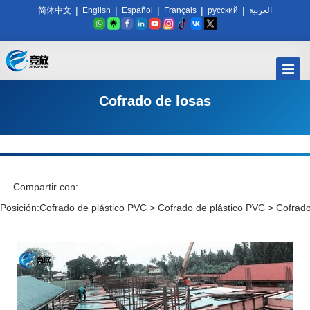
|
|
|
|
|
简体中文
English
Español
Français
русский
العربية
Cofrado de losas
Compartir con:
Posición:
Cofrado de plástico PVC
>
Cofrado de plástico PVC
>
Cofrado