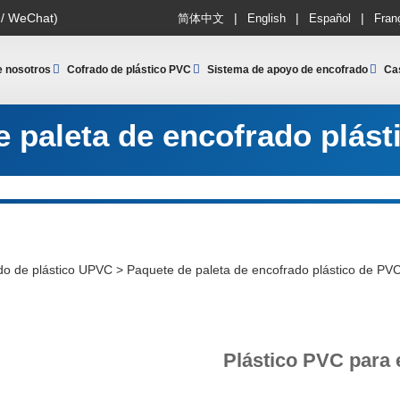
|
|
|
 / WeChat)
简体中文
English
Español
Fran
e nosotros
Cofrado de plástico PVC
Sistema de apoyo de encofrado
Ca
 paleta de encofrado plás
do de plástico UPVC
>
Paquete de paleta de encofrado plástico de PV
Plástico PVC para