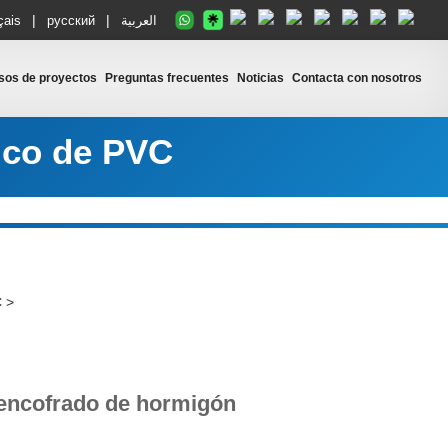
|
|
çais
русский
العربية
sos de proyectos
Preguntas frecuentes
Noticias
Contacta con nosotros
tico de PVC
C
>
 encofrado de hormigón