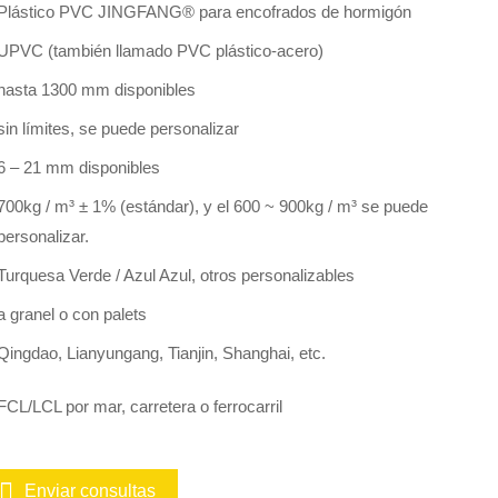
Plástico PVC JINGFANG® para encofrados de hormigón
UPVC (también llamado PVC plástico-acero)
hasta 1300 mm disponibles
sin límites, se puede personalizar
6 – 21 mm disponibles
700kg / m³ ± 1% (estándar), y el 600 ~ 900kg / m³ se puede
personalizar.
Turquesa Verde / Azul Azul, otros personalizables
a granel o con palets
Qingdao, Lianyungang, Tianjin, Shanghai, etc.
FCL/LCL por mar, carretera o ferrocarril
Enviar consultas