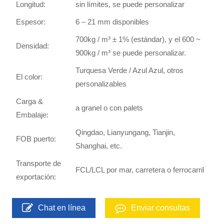
Longitud:
sin límites, se puede personalizar
Espesor:
6 – 21 mm disponibles
700kg / m³ ± 1% (estándar), y el 600 ~
Densidad:
900kg / m³ se puede personalizar.
Turquesa Verde / Azul Azul, otros
El color:
personalizables
Carga &
a granel o con palets
Embalaje:
Qingdao, Lianyungang, Tianjin,
FOB puerto:
Shanghai, etc.
Transporte de
FCL/LCL por mar, carretera o ferrocarril
exportación:
Chat en línea
Enviar consultas