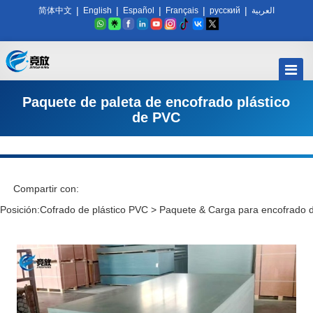
|
|
|
|
|
简体中文
English
Español
Français
русский
العربية
Paquete de paleta de encofrado plástico
de PVC
Compartir con:
Posición:
Cofrado de plástico PVC
>
Paquete & Carga para encofrado 