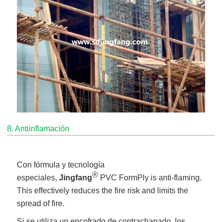
8. Antiinflamación
Con fórmula y tecnología
®
especiales,
Jingfang
PVC FormPly is anti-flaming.
This effectively reduces the fire risk and limits the
spread of fire.
Si se utiliza un encofrado de contrachapado, los