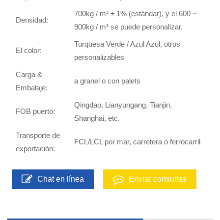
700kg / m³ ± 1% (estándar), y el 600 ~
Densidad:
900kg / m³ se puede personalizar.
Turquesa Verde / Azul Azul, otros
El color:
personalizables
Carga &
a granel o con palets
Embalaje:
Qingdao, Lianyungang, Tianjin,
FOB puerto:
Shanghai, etc.
Transporte de
FCL/LCL por mar, carretera o ferrocarril
exportación:
Chat en línea
Enviar consultas