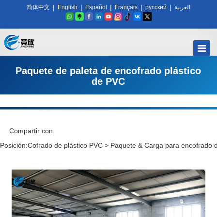
|
|
|
|
|
简体中文
English
Español
Français
русский
العربية
Paquete de paleta de encofrado plástico
de PVC
Compartir con:
Posición:
Cofrado de plástico PVC
>
Paquete & Carga para encofrado 