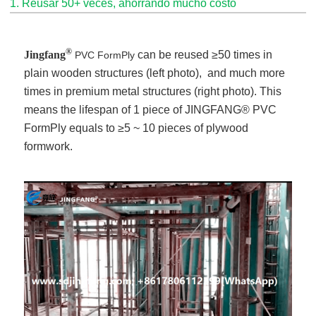
1. Reusar 50+ veces, ahorrando mucho costo
®
Jingfang
can be reused ≥50 times in
PVC FormPly
plain wooden structures (left photo), and much more
times in premium metal structures (right photo). This
means the lifespan of 1 piece of JINGFANG® PVC
FormPly equals to ≥5 ~ 10 pieces of plywood
formwork.