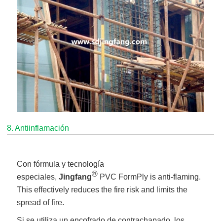
8. Antiinflamación
Con fórmula y tecnología
®
especiales,
Jingfang
PVC FormPly is anti-flaming.
This effectively reduces the fire risk and limits the
spread of fire.
Si se utiliza un encofrado de contrachapado, los