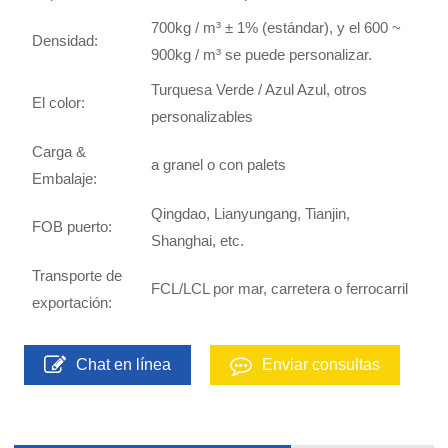
700kg / m³ ± 1% (estándar), y el 600 ~
Densidad:
900kg / m³ se puede personalizar.
Turquesa Verde / Azul Azul, otros
El color:
personalizables
Carga &
a granel o con palets
Embalaje:
Qingdao, Lianyungang, Tianjin,
FOB puerto:
Shanghai, etc.
Transporte de
FCL/LCL por mar, carretera o ferrocarril
exportación:
Chat en línea
Enviar consultas