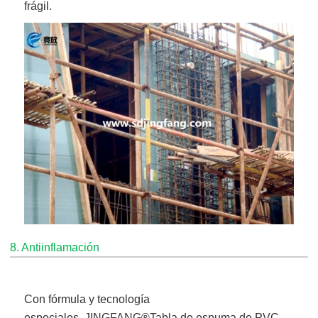
frágil.
8. Antiinflamación
Con fórmula y tecnología
especiales,
JINGFANG®
Tabla de espuma de PVC