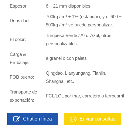
Espesor:
6 – 21 mm disponibles
700kg / m³ ± 1% (estándar), y el 600 ~
Densidad:
900kg / m³ se puede personalizar.
Turquesa Verde / Azul Azul, otros
El color:
personalizables
Carga &
a granel o con palets
Embalaje:
Qingdao, Lianyungang, Tianjin,
FOB puerto:
Shanghai, etc.
Transporte de
FCL/LCL por mar, carretera o ferrocarril
exportación:
Chat en línea
Enviar consultas