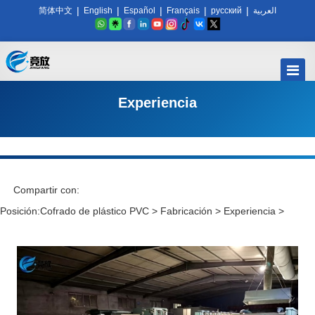
|
|
|
|
|
简体中文
English
Español
Français
русский
العربية
Experiencia
Compartir con:
Posición:
Cofrado de plástico PVC
>
Fabricación
>
Experiencia
>