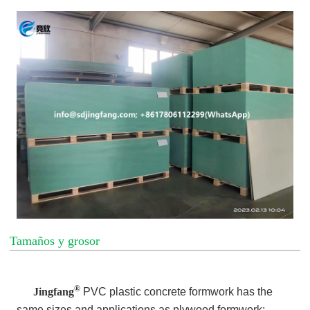
Tamaños y grosor
®
Jingfang
PVC plastic concrete formwork has
the
same sizes and applications as plywood formwork: