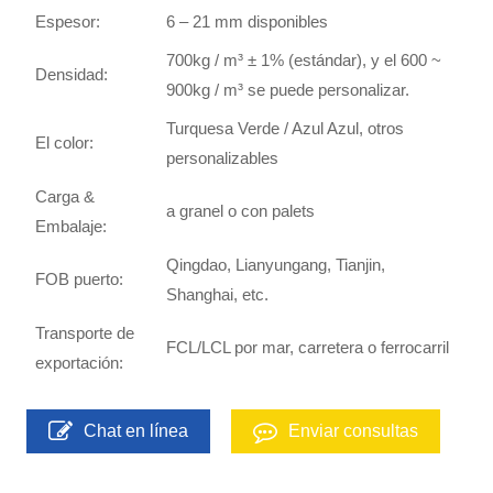
Espesor:
6 – 21 mm disponibles
700kg / m³ ± 1% (estándar), y el 600 ~
Densidad:
900kg / m³ se puede personalizar.
Turquesa Verde / Azul Azul, otros
El color:
personalizables
Carga &
a granel o con palets
Embalaje:
Qingdao, Lianyungang, Tianjin,
FOB puerto:
Shanghai, etc.
Transporte de
FCL/LCL por mar, carretera o ferrocarril
exportación:
Chat en línea
Enviar consultas