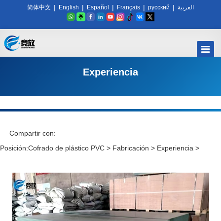
|
|
|
|
|
简体中文
English
Español
Français
русский
العربية
Experiencia
Compartir con:
Posición:
Cofrado de plástico PVC
>
Fabricación
>
Experiencia
>