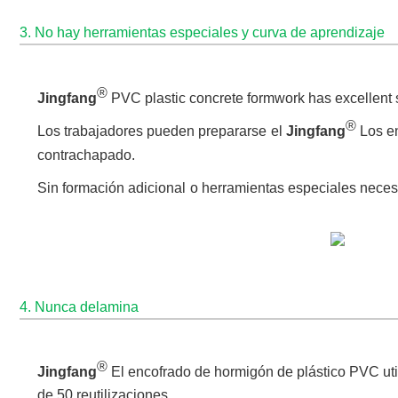
3. No hay herramientas especiales y curva de aprendizaje
®
Jingfang
PVC plastic concrete formwork has excellent s
®
Los trabajadores pueden prepararse
el
Jingfang
Los en
contrachapado.
Sin formación adicional
o herramientas especiales neces
4. Nunca delamina
®
Jingfang
El encofrado de hormigón de plástico PVC util
de 50 reutilizaciones.