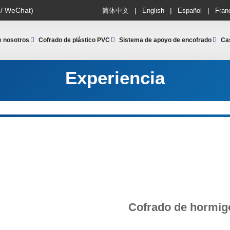
|
|
|
 / WeChat)
简体中文
English
Español
Fran
e nosotros
Cofrado de plástico PVC
Sistema de apoyo de encofrado
Ca
Experiencia
Cofrado de hormig