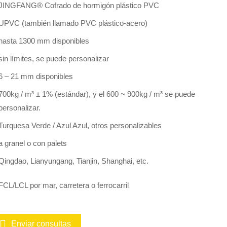
JINGFANG® Cofrado de hormigón plástico PVC
UPVC (también llamado PVC plástico-acero)
hasta 1300 mm disponibles
sin límites, se puede personalizar
6 – 21 mm disponibles
700kg / m³ ± 1% (estándar), y el 600 ~ 900kg / m³ se puede
personalizar.
Turquesa Verde / Azul Azul, otros personalizables
a granel o con palets
Qingdao, Lianyungang, Tianjin, Shanghai, etc.
FCL/LCL por mar, carretera o ferrocarril
Enviar consultas