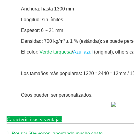
Anchura: hasta 1300 mm
Longitud: sin límites
Espesor: 6 ~ 21 mm
Densidad: 700 kg/m³ ± 1 % (estándar); se puede perso
El color:
Verde turquesa
/
Azul azul
(original), others c
Los tamaños más populares: 1220 * 2440 * 12mm / 
Otros pueden ser personalizados.
Características y ventajas
1. Reusar 50+ veces, ahorrando mucho costo