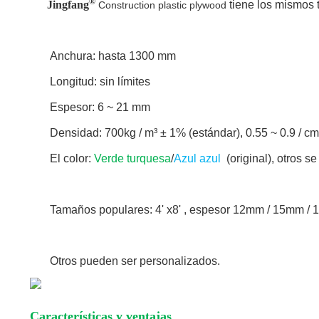
®
Jingfang
tiene los mismos 
Construction plastic plywood
Anchura: hasta 1300 mm
Longitud: sin límites
Espesor: 6 ~ 21 mm
Densidad: 700kg / m³ ± 1% (estándar), 0.55 ~ 0.9 / c
El color:
Verde turquesa
/
Azul azul
(original), otros s
Tamaños populares: 4' x8' , espesor 12mm / 15mm /
Otros pueden ser personalizados.
Características y ventajas