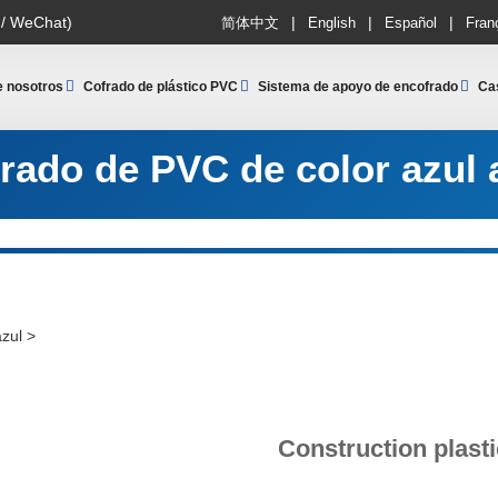
|
|
|
 / WeChat)
简体中文
English
Español
Fran
e nosotros
Cofrado de plástico PVC
Sistema de apoyo de encofrado
Ca
rado de PVC de color azul 
azul
>
Construction plast