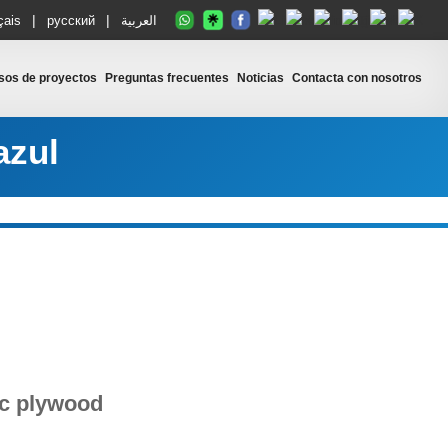
|
|
çais
русский
العربية
sos de proyectos
Preguntas frecuentes
Noticias
Contacta con nosotros
azul
ic plywood