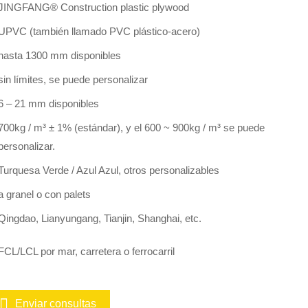
JINGFANG® Construction plastic plywood
UPVC (también llamado PVC plástico-acero)
hasta 1300 mm disponibles
sin límites, se puede personalizar
6 – 21 mm disponibles
700kg / m³ ± 1% (estándar), y el 600 ~ 900kg / m³ se puede
personalizar.
Turquesa Verde / Azul Azul, otros personalizables
a granel o con palets
Qingdao, Lianyungang, Tianjin, Shanghai, etc.
FCL/LCL por mar, carretera o ferrocarril
Enviar consultas