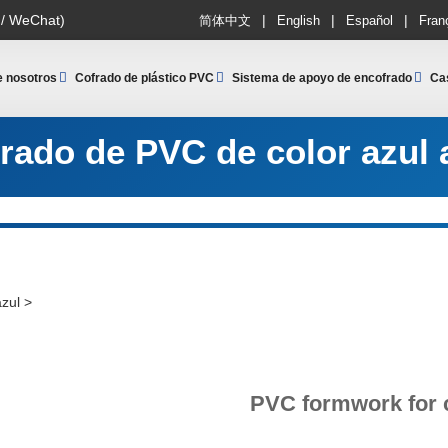
|
|
|
 / WeChat)
简体中文
English
Español
Fran
e nosotros
Cofrado de plástico PVC
Sistema de apoyo de encofrado
Ca
rado de PVC de color azul 
azul
>
PVC formwork for 