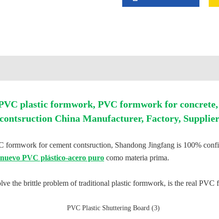
VC plastic formwork, PVC formwork for concrete,
contsruction China Manufacturer, Factory, Supplie
VC formwork for cement contsruction, Shandong Jingfang is 100% confi
nuevo PVC plástico-acero puro
como materia prima.
 the brittle problem of traditional plastic formwork, is the real PVC f