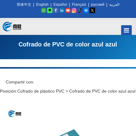
|
|
|
|
|
简体中文
English
Español
Français
русский
العربية
Cofrado de PVC de color azul azul
Compartir con:
Posición:
Cofrado de plástico PVC
>
Cofrado de PVC de color azul azul