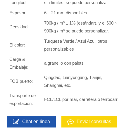
Longitud:
sin límites, se puede personalizar
Espesor:
6 – 21 mm disponibles
700kg / m³ ± 1% (estándar), y el 600 ~
Densidad:
900kg / m³ se puede personalizar.
Turquesa Verde / Azul Azul, otros
El color:
personalizables
Carga &
a granel o con palets
Embalaje:
Qingdao, Lianyungang, Tianjin,
FOB puerto:
Shanghai, etc.
Transporte de
FCL/LCL por mar, carretera o ferrocarril
exportación:
Chat en línea
Enviar consultas