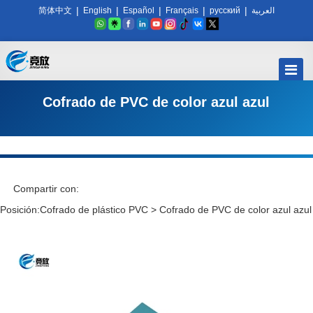
|
|
|
|
|
简体中文
English
Español
Français
русский
العربية
Cofrado de PVC de color azul azul
Compartir con:
Posición:
Cofrado de plástico PVC
>
Cofrado de PVC de color azul azul