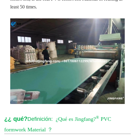
least 50 times.
®
¿¿ qué?
Definición:
¿Qué es Jingfang?
PVC
formwork Material
？