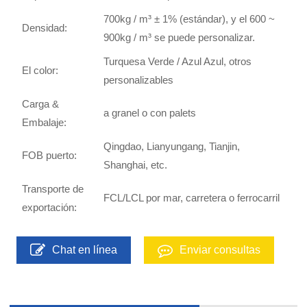
700kg / m³ ± 1% (estándar), y el 600 ~
Densidad:
900kg / m³ se puede personalizar.
Turquesa Verde / Azul Azul, otros
El color:
personalizables
Carga &
a granel o con palets
Embalaje:
Qingdao, Lianyungang, Tianjin,
FOB puerto:
Shanghai, etc.
Transporte de
FCL/LCL por mar, carretera o ferrocarril
exportación:
Chat en línea
Enviar consultas