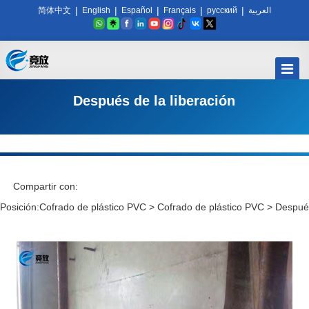
|
|
|
|
|
简体中文
English
Español
Français
русский
العربية
Después de la liberación
Compartir con:
Posición:
Cofrado de plástico PVC
>
Cofrado de plástico PVC
>
Después