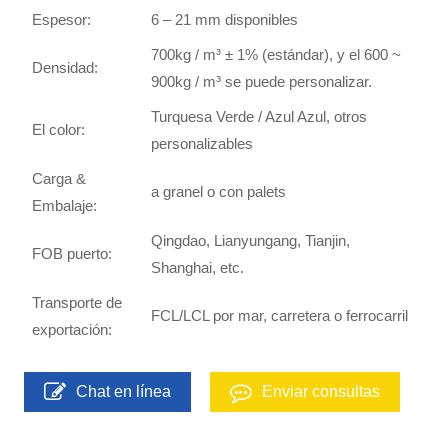
Espesor:
6 – 21 mm disponibles
700kg / m³ ± 1% (estándar), y el 600 ~
Densidad:
900kg / m³ se puede personalizar.
Turquesa Verde / Azul Azul, otros
El color:
personalizables
Carga &
a granel o con palets
Embalaje:
Qingdao, Lianyungang, Tianjin,
FOB puerto:
Shanghai, etc.
Transporte de
FCL/LCL por mar, carretera o ferrocarril
exportación:
Chat en línea
Enviar consultas