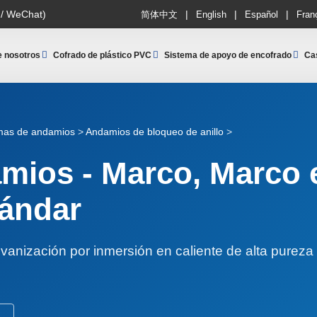
|
|
|
 / WeChat)
简体中文
English
Español
Fran
e nosotros
Cofrado de plástico PVC
Sistema de apoyo de encofrado
Ca
mas de andamios
>
Andamios de bloqueo de anillo
>
mios - Marco, Marco e
tándar
lvanización por inmersión en caliente de alta pureza