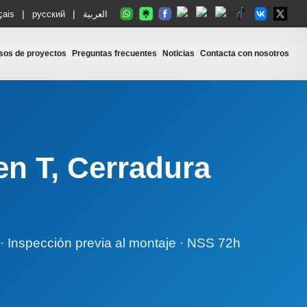
|
|
çais
русский
العربية
sos de proyectos
Preguntas frecuentes
Noticias
Contacta con nosotros
n T, Cerradura
 · Inspección previa al montaje · NSS 72h