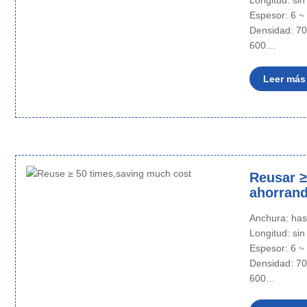
Longitud: sin
Espesor: 6 
Densidad: 70
600…
Leer más
Reusar ≥
ahorran
Anchura: ha
Longitud: sin
Espesor: 6 
Densidad: 70
600…