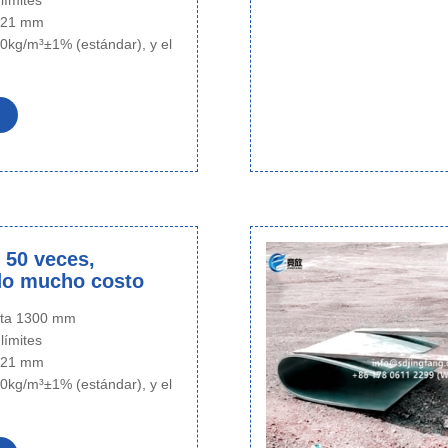
 límites
~ 21 mm
0kg/m³±1% (estándar), y el
 50 veces,
do mucho costo
sta 1300 mm
 límites
~ 21 mm
0kg/m³±1% (estándar), y el