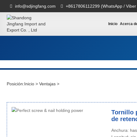
info@sdjingfang.com
+8617806112299 (WhatsApp / Viber
Inicio
Acerca d
Posición:
Inicio
>
Ventajas
>
Tornillo
de reten
Anchura: ha