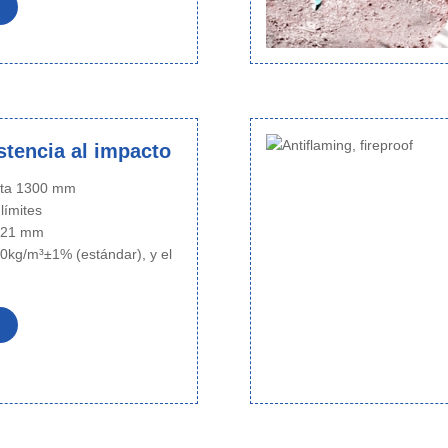
istencia al impacto
sta 1300 mm
 límites
~ 21 mm
0kg/m³±1% (estándar), y el