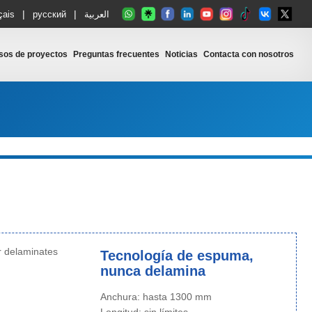
|
|
çais
русский
العربية
sos de proyectos
Preguntas frecuentes
Noticias
Contacta con nosotros
Tecnología de espuma,
nunca delamina
Anchura: hasta 1300 mm