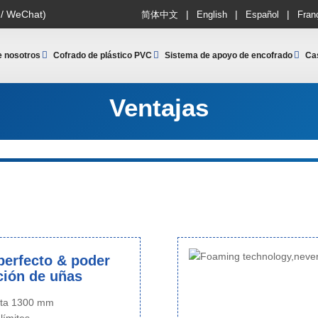
|
|
|
 / WeChat)
简体中文
English
Español
Fran
e nosotros
Cofrado de plástico PVC
Sistema de apoyo de encofrado
Ca
Ventajas
 perfecto & poder
ción de uñas
sta 1300 mm