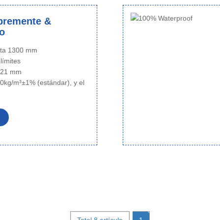
ibremente &
o
sta 1300 mm
 límites
~ 21 mm
0kg/m³±1% (estándar), y el