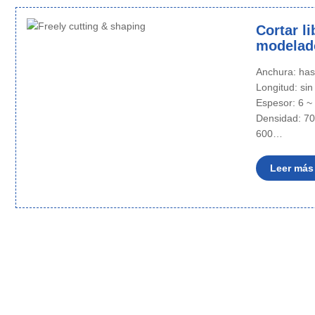
Cortar l
modelad
Anchura: ha
Longitud: sin
Espesor: 6 
Densidad: 70
600…
Leer más