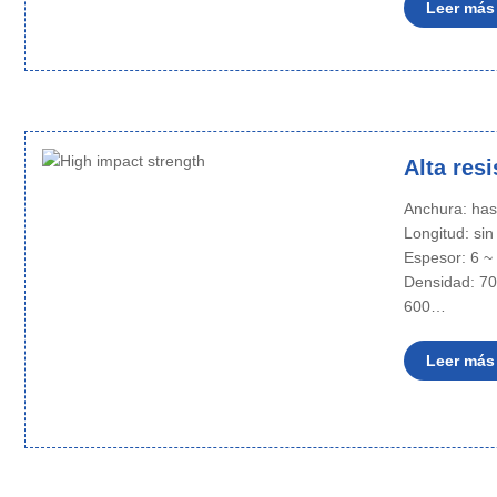
Leer más
Alta res
Anchura: ha
Longitud: sin
Espesor: 6 
Densidad: 70
600…
Leer más